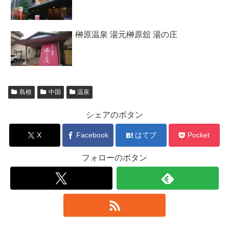
榊原温泉 湯元榊原舘 湯の庄
島根
中国
温泉
シェアのボタン
X
Facebook
はてブ
Pocket
フォローのボタン