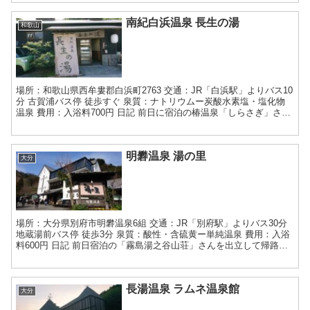
南紀白浜温泉 長生の湯
和歌山
場所：和歌山県西牟婁郡白浜町2763 交通：JR「白浜駅」よりバス10
分 古賀浦バス停 徒歩すぐ 泉質：ナトリウムー炭酸水素塩・塩化物
温泉 費用：入浴料700円 日記 前日に宿泊の椿温泉「しらさぎ」さん
をチェックアウトし、南紀白浜温泉「崎の...
明礬温泉 湯の里
大分
場所：大分県別府市明礬温泉6組 交通：JR「別府駅」よりバス30分
地蔵湯前バス停 徒歩3分 泉質：酸性・含硫黄ー単純温泉 費用：入浴
料600円 日記 前日宿泊の「霧島湯之谷山荘」さんを出立して帰路に
つきます。日豊本線を乗りつぶし、小倉から...
長湯温泉 ラムネ温泉館
大分