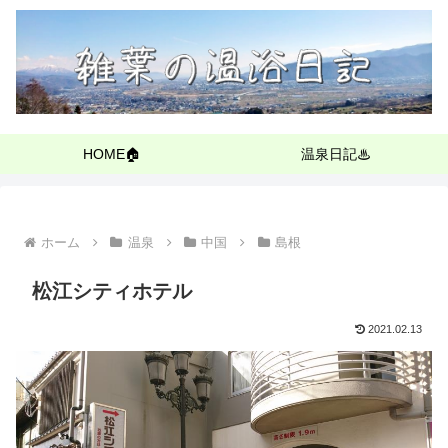
HOME🏠
温泉日記♨
ホーム
温泉
中国
島根
松江シティホテル
2021.02.13