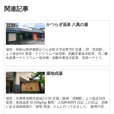
関連記事
かつらぎ温泉 八風の湯
和歌山
場所：和歌山県伊都郡かつらぎ町大字佐野702 交通：JR「笠田駅」
より徒歩5分 泉質：ナトリウムー塩化物・炭酸水素塩冷鉱泉、含二酸
化炭素ーナトリウムー塩化物・炭酸水素塩冷鉱泉、含鉄ーナトリウ
ムー塩化物強塩低温泉、泉質名なしの温泉 費用：入館...
築地戎湯
兵庫
場所：兵庫県尼崎市築地2-2-20 交通：阪神「尼崎駅」より徒歩15分
泉質：単純温泉 (0.434g/kg) 費用：入浴料400円 日記 この日は、尼崎
にある温泉銭湯の「築地 戎湯」さんに行ってみました。 阪神の尼崎
駅から歩いていきます。...