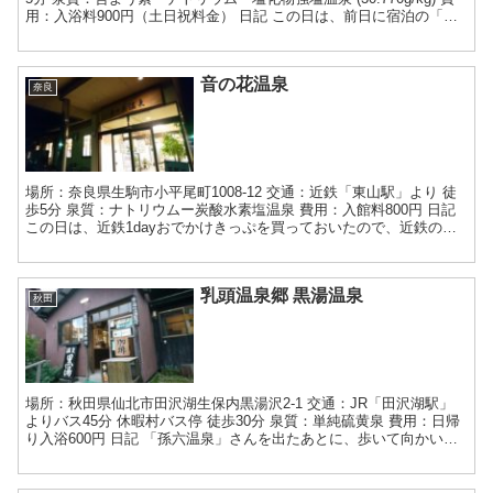
用：入浴料900円（土日祝料金） 日記 この日は、前日に宿泊の「ス
ーパーホテル Lohas ...
音の花温泉
奈良
場所：奈良県生駒市小平尾町1008-12 交通：近鉄「東山駅」より 徒
歩5分 泉質：ナトリウムー炭酸水素塩温泉 費用：入館料800円 日記
この日は、近鉄1dayおでかけきっぷを買っておいたので、近鉄のケ
ーブル線をのりつぶした帰りに、東山駅...
乳頭温泉郷 黒湯温泉
秋田
場所：秋田県仙北市田沢湖生保内黒湯沢2-1 交通：JR「田沢湖駅」
よりバス45分 休暇村バス停 徒歩30分 泉質：単純硫黄泉 費用：日帰
り入浴600円 日記 「孫六温泉」さんを出たあとに、歩いて向かいま
す。5分くらいで着くのですが、道は人が...