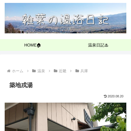
HOME🏠
温泉日記♨
ホーム
温泉
近畿
兵庫
築地戎湯
2020.08.20