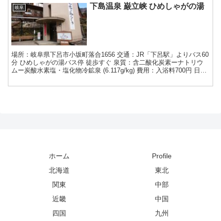
下島温泉 巌立峡 ひめしゃがの湯
岐阜
場所：岐阜県下呂市小坂町落合1656 交通：JR「下呂駅」よりバス60
分 ひめしゃがの湯バス停 徒歩すぐ 泉質：含二酸化炭素ーナトリウ
ムー炭酸水素塩・塩化物冷鉱泉 (6.117g/kg) 費用：入浴料700円 日記
この日は、以前より行きた...
ホーム
Profile
北海道
東北
関東
中部
近畿
中国
四国
九州