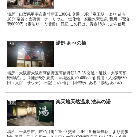
場所：山梨県甲斐市富竹新田1300-1 交通：JR「竜王駅」より 徒歩
10分 泉質：含硫黄ーナトリウムー塩化物・炭酸水素塩泉 費用：宿泊
費6090円（素泊り・入湯税） 日記 この日は、青春18きっぷを使用し
て、山梨県の竜王駅を目指しました。...
湯処 あべの橋
大阪
場所：大阪府大阪市阿倍野区阿倍野筋1-7-25 交通：近鉄「大阪阿部
野橋駅」より徒歩5分 泉質：単純温泉 (0.480g/kg) 費用：入浴料650
円（入浴＋サウナ） 日記 この日は、阿倍野にある「湯処 あべの
橋」さんで汗を流してきました。...
楽天地天然温泉 法典の湯
千葉
場所：千葉県市川市柏井町1-1520 交通：JR「船橋法典駅」より徒歩
5分 泉質：含よう素ーナトリウムー塩化物強塩温泉 (30.770g/kg) 費