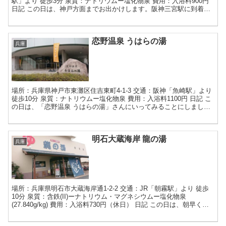
駅」より 徒歩3分 泉質：ナトリウムー塩化物泉 費用：入浴料900円
日記 この日は、神戸方面までお出かけします。阪神三宮駅に到着し
たら、「長田タンク筋」さんにて、ぼっかけすじ...
恋野温泉 うはらの湯
兵庫
場所：兵庫県神戸市東灘区住吉東町4-1-3 交通：阪神「魚崎駅」より
徒歩10分 泉質：ナトリウムー塩化物泉 費用：入浴料1100円 日記 こ
の日は、「恋野温泉 うはらの湯」さんにいってみることにしまし
て、阪神電車に乗り、魚崎駅をめざします...
明石大蔵海岸 龍の湯
兵庫
場所：兵庫県明石市大蔵海岸通1-2-2 交通：JR「朝霧駅」より 徒歩
10分 泉質：含鉄(II)ーナトリウム・マグネシウムー塩化物泉
(27.840g/kg) 費用：入浴料730円（休日） 日記 この日は、朝早く起
きて始発電車に乗り、兵庫県...