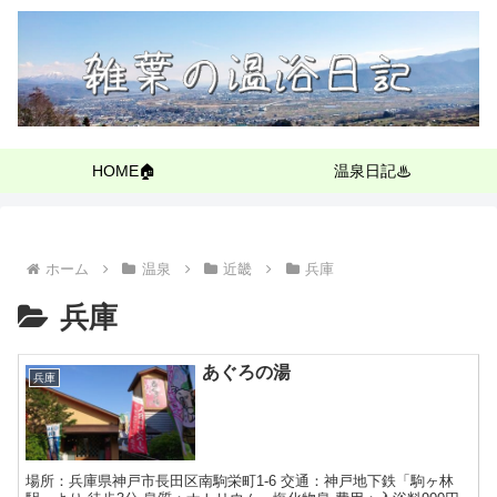
HOME🏠
温泉日記♨
ホーム
温泉
近畿
兵庫
兵庫
あぐろの湯
兵庫
場所：兵庫県神戸市長田区南駒栄町1-6 交通：神戸地下鉄「駒ヶ林