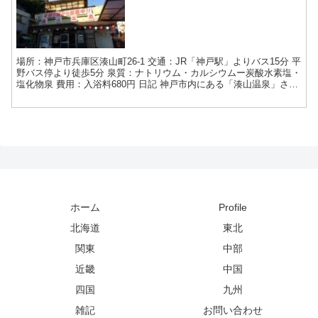
場所：神戸市兵庫区湊山町26-1 交通：JR「神戸駅」よりバス15分 平
野バス停より徒歩5分 泉質：ナトリウム・カルシウムー炭酸水素塩・
塩化物泉 費用：入浴料680円 日記 神戸市内にある「湊山温泉」さん
に行ってみました。以前に行こうと画策...
ホーム
Profile
北海道
東北
関東
中部
近畿
中国
四国
九州
雑記
お問い合わせ