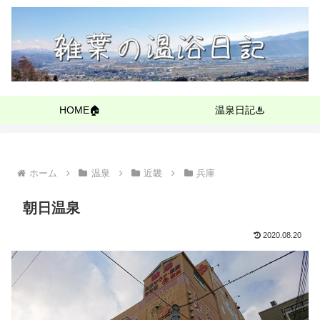
HOME🏠
温泉日記♨
ホーム
温泉
近畿
兵庫
朝日温泉
2020.08.20