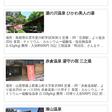
の建物から、道路をはさんで見えてい...
湯の川温泉 ひかわ美人の湯
島根
場所：島根県出雲市斐川町学頭3636-1 交通：JR「荘原駅」より徒歩
20分 泉質：ナトリウム・カルシウムー硫酸塩・塩化物温泉
(1.61g/kg) 費用：入浴料600円 日記 三朝温泉「明治荘」さんをチェ
ックアウトして、倉吉駅から米子、松...
赤倉温泉 湯守の宿 三之亟
山形
場所：山形県最上郡最上町大字富沢884 交通：JR「赤倉温泉駅」よ
り徒歩25分 or バス10分 赤倉温泉バス停すぐ 泉質：カルシウム・ナ
トリウムー硫酸塩温泉 (1.118g/kg) 費用：日帰り入浴500円 日記 肘折
温泉よりJR新庄駅に...
湊山温泉
兵庫