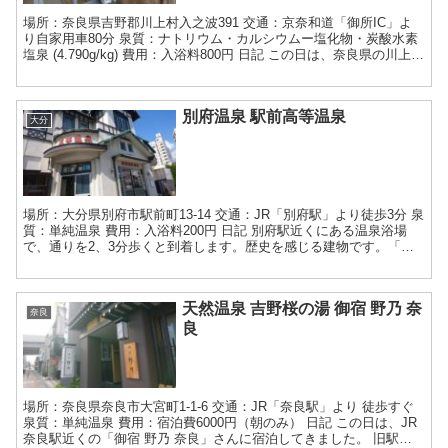
場所：奈良県吉野郡川上村入之波391 交通：京奈和道「御所IC」よ
り自家用車80分 泉質：ナトリウム・カルシウムー塩化物・炭酸水素
塩泉 (4.790g/kg) 費用：入浴料800円 日記 この日は、奈良県の川上村
にある入之波温泉「山鳩湯」さ...
別府温泉 駅前高等温泉
大分
場所：大分県別府市駅前町13-14 交通：JR「別府駅」より徒歩3分 泉
質：単純温泉 費用：入浴料200円 日記 別府駅近くにある温泉浴場
で、通りを2、3分歩くと到着します。歴史を感じる建物です。「竹
瓦温泉」さん、「海門寺温泉」さんと入浴後...
天然温泉 吉野桜の湯 御宿 野乃 奈
奈良
良
場所：奈良県奈良市大宮町1-1-6 交通：JR「奈良駅」より 徒歩すぐ
泉質：単純温泉 費用：宿泊費6000円（朝のみ） 日記 この日は、JR
奈良駅近くの「御宿 野乃 奈良」さんに宿泊してきました。 旧駅舎