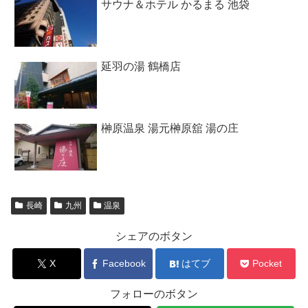
サウナ＆ホテル かるまる 池袋
延羽の湯 鶴橋店
榊原温泉 湯元榊原舘 湯の庄
長崎
九州
温泉
シェアのボタン
X
Facebook
はてブ
Pocket
フォローのボタン