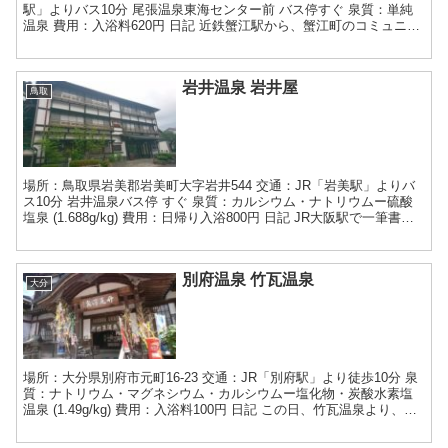
駅」よりバス10分 尾張温泉東海センター前 バス停すぐ 泉質：単純
温泉 費用：入浴料620円 日記 近鉄蟹江駅から、蟹江町のコミュニテ
ィバス、グリーンコースに乗車します。バス停は...
岩井温泉 岩井屋
鳥取
場所：鳥取県岩美郡岩美町大字岩井544 交通：JR「岩美駅」よりバ
ス10分 岩井温泉バス停 すぐ 泉質：カルシウム・ナトリウムー硫酸
塩泉 (1.688g/kg) 費用：日帰り入浴800円 日記 JR大阪駅で一筆書き
切符を買って、ぐるりと回る...
別府温泉 竹瓦温泉
大分
場所：大分県別府市元町16-23 交通：JR「別府駅」より徒歩10分 泉
質：ナトリウム・マグネシウム・カルシウムー塩化物・炭酸水素塩
温泉 (1.49g/kg) 費用：入浴料100円 日記 この日、竹瓦温泉より、別
府温泉道と九州温泉道を開始し...