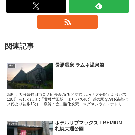
関連記事
長湯温泉 ラムネ温泉館
大分
場所：大分県竹田市直入町長湯7676-2 交通：JR「大分駅」よりバス
110分 もしくは JR「豊後竹田駅」よりバス40分 道の駅ながゆ温泉バ
ス停より徒歩15分 泉質：含二酸化炭素ーマグネシウム・ナトリウ
ム・カルシウムー炭酸水素塩温泉 (...
ホテルリブマックス PREMIUM
北海道
札幌大通公園