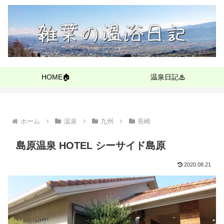
HOME🏠
温泉日記♨
ホーム
温泉
九州
長崎
島原温泉 HOTEL シーサイド島原
2020.08.21