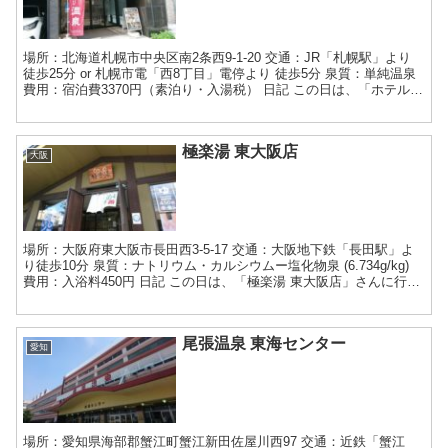
場所：北海道札幌市中央区南2条西9-1-20 交通：JR「札幌駅」より
徒歩25分 or 札幌市電「西8丁目」電停より 徒歩5分 泉質：単純温泉
費用：宿泊費3370円（素泊り・入湯税） 日記 この日は、「ホテルパ
コ釧路」さんをチェックアウ...
極楽湯 東大阪店
大阪
場所：大阪府東大阪市長田西3-5-17 交通：大阪地下鉄「長田駅」よ
り徒歩10分 泉質：ナトリウム・カルシウムー塩化物泉 (6.734g/kg)
費用：入浴料450円 日記 この日は、「極楽湯 東大阪店」さんに行っ
てきました。 大阪地下鉄の...
尾張温泉 東海センター
愛知
場所：愛知県海部郡蟹江町蟹江新田佐屋川西97 交通：近鉄「蟹江