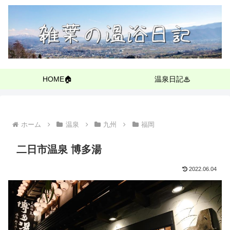
HOME🏠
温泉日記♨
ホーム
温泉
九州
福岡
二日市温泉 博多湯
2022.06.04