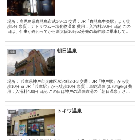
場所：鹿児島県鹿児島市武1-9-11 交通：JR「鹿児島中央駅」より徒
歩5分 泉質：ナトリウムー塩化物温泉 費用：入浴料390円 日記 この
日は、仕事が終わってから新大阪16時52分発の新幹線に乗車して、
20時38分に鹿児島中央駅に到着しま...
朝日温泉
兵庫
場所： 兵庫県神戸市兵庫区永沢町2-3-3 交通：JR「神戸駅」から徒
歩10分 or JR「兵庫駅」から徒歩10分 泉質：単純温泉 (0.784g/kg) 費
用：入浴料430円 日記 この日は神戸の温泉銭湯の「朝日温泉」さん
をめざしていきま...
トキワ温泉
大阪