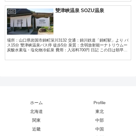
雙津峡温泉 SOZU温泉
山口
場所：山口県岩国市錦町深川3132 交通：錦川鉄道「錦町駅」より バ
ス15分 雙津峡温泉バス停 徒歩5分 泉質：含弱放射能ーナトリウムー
炭酸水素塩・塩化物冷鉱泉 費用：入浴料700円 日記 この日は朝早く
起きて、錦川鉄道の終点の錦町駅を目指...
ホーム
Profile
北海道
東北
関東
中部
近畿
中国