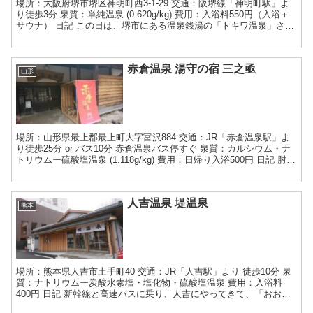
場所：大阪府堺市堺区神明町西3-1-29 交通：阪堺線「神明町駅」よ
り徒歩3分 泉質：単純温泉 (0.620g/kg) 費用：入浴料550円（入浴＋
サウナ） 日記 この日は、堺市にある温泉銭湯の「トキワ温泉」さん
に、少し立ち寄りました。 天...
赤倉温泉 湯守の宿 三之亟
山形
場所：山形県最上郡最上町大字富沢884 交通：JR「赤倉温泉駅」よ
り徒歩25分 or バス10分 赤倉温泉バス停すぐ 泉質：カルシウム・ナ
トリウムー硫酸塩温泉 (1.118g/kg) 費用：日帰り入浴500円 日記 肘折
温泉よりJR新庄駅に...
人吉温泉 堤温泉
熊本
場所：熊本県人吉市土手町40 交通：JR「人吉駅」より 徒歩10分 泉
質：ナトリウムー炭酸水素塩・塩化物・硫酸塩温泉 費用：入浴料
400円 日記 新幹線と高速バスに乗り、人吉にやってきて、「おおが
の宿」さんにチェックインします。外出して、く...