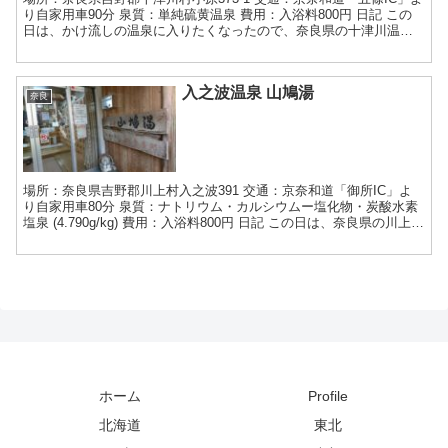
り自家用車90分 泉質：単純硫黄温泉 費用：入浴料800円 日記 この
日は、かけ流しの温泉に入りたくなったので、奈良県の十津川温泉
郷の温泉地温泉に行ってきました。 十津川...
入之波温泉 山鳩湯
奈良
場所：奈良県吉野郡川上村入之波391 交通：京奈和道「御所IC」よ
り自家用車80分 泉質：ナトリウム・カルシウムー塩化物・炭酸水素
塩泉 (4.790g/kg) 費用：入浴料800円 日記 この日は、奈良県の川上村
にある入之波温泉「山鳩湯」さ...
ホーム
Profile
北海道
東北