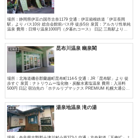
場所：静岡県伊豆の国市古奈1179 交通：伊豆箱根鉄道「伊豆長岡
駅」より バス10分 総合会館前バス停 徒歩5分 泉質：アルカリ性単純
温泉 費用：日帰り温泉1000円（夕暮れコース） 日記 三島駅より伊
豆箱根鉄道に乗り、修善寺駅に向かう道中...
昆布川温泉 幽泉閣
北海道
場所：北海道磯谷郡蘭越町昆布町114-5 交通：JR「昆布駅」より 徒
歩すぐ 泉質：ナトリウムー塩化物・炭酸水素塩温泉 費用：入浴料
500円 日記 宿泊先の「ホテルリブマックス PREMIUM 札幌大通公
園」さんをチェックアウトして、札幌駅...
湯泉地温泉 滝の湯
奈良
場所：奈良県吉野郡十津川村小原373-1 交通：京奈和道「五條IC」よ