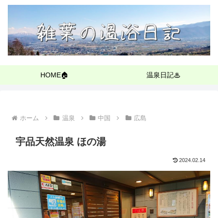
HOME🏠
温泉日記♨
ホーム
温泉
中国
広島
宇品天然温泉 ほの湯
2024.02.14