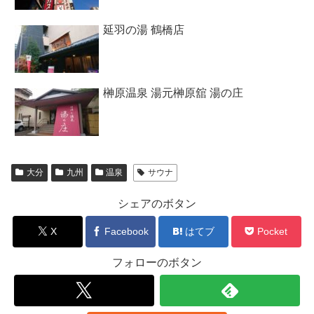
延羽の湯 鶴橋店
榊原温泉 湯元榊原舘 湯の庄
大分
九州
温泉
サウナ
シェアのボタン
X
Facebook
はてブ
Pocket
フォローのボタン