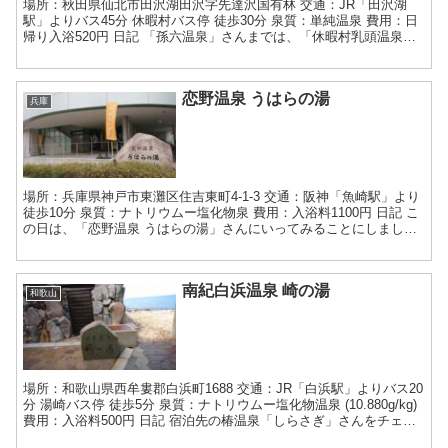
場所：秋田県仙北市田沢湖田沢字先達沢国有林 交通：JR「田沢湖
駅」よりバス45分 休暇村バス停 徒歩30分 泉質：単純温泉 費用：日
帰り入浴520円 日記 「孫六温泉」さんまでは、「休暇村乳頭温泉
郷」さんから、湯めぐり号に乗ってむかいます。...
恋野温泉 うはらの湯
兵庫
場所：兵庫県神戸市東灘区住吉東町4-1-3 交通：阪神「魚崎駅」より
徒歩10分 泉質：ナトリウムー塩化物泉 費用：入浴料1100円 日記 こ
の日は、「恋野温泉 うはらの湯」さんにいってみることにしまし
て、阪神電車に乗り、魚崎駅をめざします...
南紀白浜温泉 崎の湯
和歌山
場所：和歌山県西牟婁郡白浜町1688 交通：JR「白浜駅」よりバス20
分 湯崎バス停 徒歩5分 泉質：ナトリウムー塩化物温泉 (10.880g/kg)
費用：入浴料500円 日記 宿泊先の椿温泉「しらさぎ」さんをチェッ
クアウトして、椿駅から...