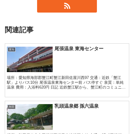
関連記事
尾張温泉 東海センター
愛知
場所：愛知県海部郡蟹江町蟹江新田佐屋川西97 交通：近鉄「蟹江
駅」よりバス10分 尾張温泉東海センター前 バス停すぐ 泉質：単純
温泉 費用：入浴料620円 日記 近鉄蟹江駅から、蟹江町のコミュニテ
ィバス、グリーンコースに乗車します。バス停は...
乳頭温泉郷 孫六温泉
秋田