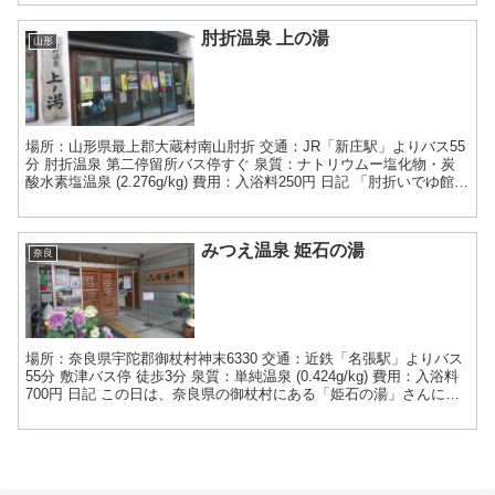
肘折温泉 上の湯
山形
場所：山形県最上郡大蔵村南山肘折 交通：JR「新庄駅」よりバス55
分 肘折温泉 第二停留所バス停すぐ 泉質：ナトリウムー塩化物・炭
酸水素塩温泉 (2.276g/kg) 費用：入浴料250円 日記 「肘折いでゆ館」
さんより肘折温泉街にもどり、...
みつえ温泉 姫石の湯
奈良
場所：奈良県宇陀郡御杖村神末6330 交通：近鉄「名張駅」よりバス
55分 敷津バス停 徒歩3分 泉質：単純温泉 (0.424g/kg) 費用：入浴料
700円 日記 この日は、奈良県の御杖村にある「姫石の湯」さんに行
ってきました。 近鉄の名張...