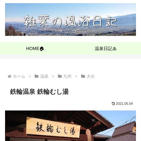
HOME🏠
温泉日記♨
ホーム
温泉
九州
大分
鉄輪温泉 鉄輪むし湯
2021.05.04