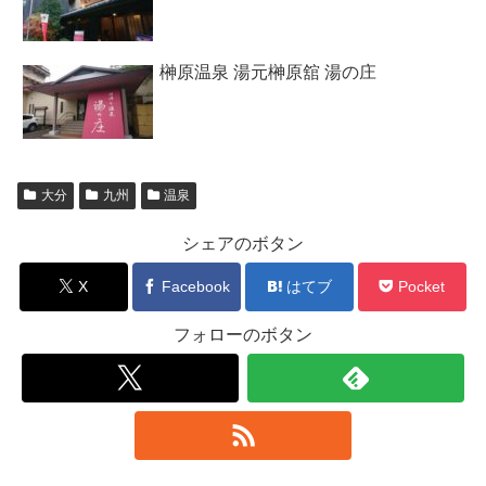
榊原温泉 湯元榊原舘 湯の庄
大分
九州
温泉
シェアのボタン
X
Facebook
はてブ
Pocket
フォローのボタン