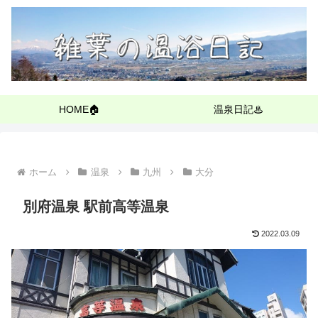
HOME🏠
温泉日記♨
ホーム
温泉
九州
大分
別府温泉 駅前高等温泉
2022.03.09