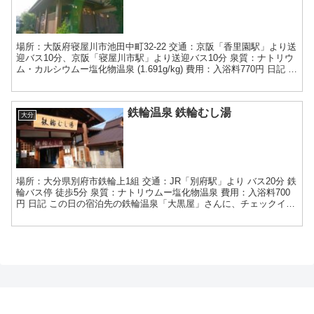
場所：大阪府寝屋川市池田中町32-22 交通：京阪「香里園駅」より送
迎バス10分、京阪「寝屋川市駅」より送迎バス10分 泉質：ナトリウ
ム・カルシウムー塩化物温泉 (1.691g/kg) 費用：入浴料770円 日記 こ
の日は、寝屋川市にある「...
鉄輪温泉 鉄輪むし湯
大分
場所：大分県別府市鉄輪上1組 交通：JR「別府駅」より バス20分 鉄
輪バス停 徒歩5分 泉質：ナトリウムー塩化物温泉 費用：入浴料700
円 日記 この日の宿泊先の鉄輪温泉「大黒屋」さんに、チェックイン
して、少し落ち着いたら外湯巡りをはじめ...