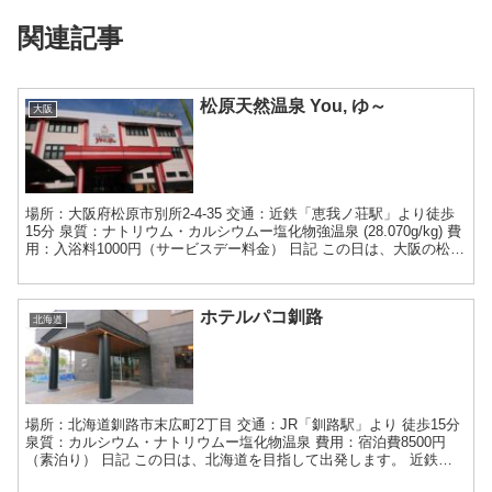
関連記事
松原天然温泉 You, ゆ～
大阪
場所：大阪府松原市別所2-4-35 交通：近鉄「恵我ノ荘駅」より徒歩
15分 泉質：ナトリウム・カルシウムー塩化物強温泉 (28.070g/kg) 費
用：入浴料1000円（サービスデー料金） 日記 この日は、大阪の松原
市にある「You, ゆ～...
ホテルパコ釧路
北海道
場所：北海道釧路市末広町2丁目 交通：JR「釧路駅」より 徒歩15分
泉質：カルシウム・ナトリウムー塩化物温泉 費用：宿泊費8500円
（素泊り） 日記 この日は、北海道を目指して出発します。 近鉄で
大和高田駅5時27分発～大和八木駅5時34...