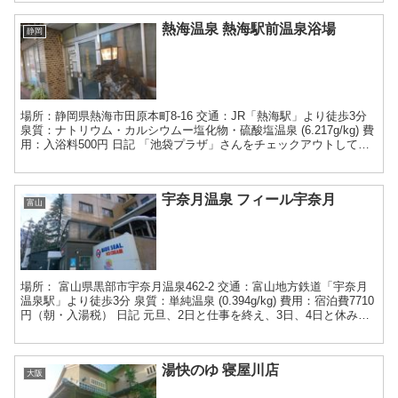
熱海温泉 熱海駅前温泉浴場
静岡
場所：静岡県熱海市田原本町8-16 交通：JR「熱海駅」より徒歩3分
泉質：ナトリウム・カルシウムー塩化物・硫酸塩温泉 (6.217g/kg) 費
用：入浴料500円 日記 「池袋プラザ」さんをチェックアウトして、
「ウェアハウス川崎」に立ち寄...
宇奈月温泉 フィール宇奈月
富山
場所： 富山県黒部市宇奈月温泉462-2 交通：富山地方鉄道「宇奈月
温泉駅」より徒歩3分 泉質：単純温泉 (0.394g/kg) 費用：宿泊費7710
円（朝・入湯税） 日記 元旦、2日と仕事を終え、3日、4日と休みだ
ったので、富山方面の温泉...
湯快のゆ 寝屋川店
大阪