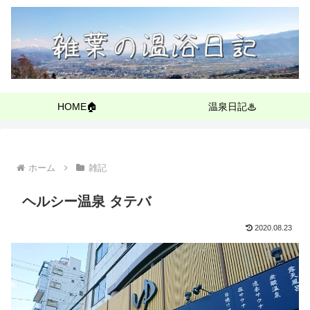
HOME🏠
温泉日記♨
ホーム
雑記
ヘルシー温泉 タテバ
2020.08.23