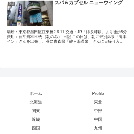
スパ＆カプセル ニューウイング
雑記
場所：東京都墨田区江東橋2-6-11 交通：JR「錦糸町駅」より徒歩5分
費用：宿泊費3980円（朝のみ） 日記 この日は、朝に登別温泉「滝本
イン」さんを出発し、昼に青森県「酸ヶ湯温泉」さんに日帰り入浴
で立ち寄りました。夕方、新青森駅に戻る...
ホーム
Profile
北海道
東北
関東
中部
近畿
中国
四国
九州