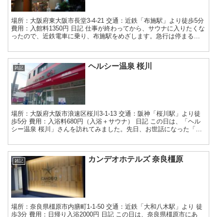
場所：大阪府東大阪市長堂3-4-21 交通：近鉄「布施駅」より徒歩5分
費用：入館料1350円 日記 仕事が終わってから、サウナに入りたくな
ったので、近鉄電車に乗り、布施駅をめざします。急行は停まるの
で奈良方面からでも、すぐに行けます。 東...
ヘルシー温泉 桜川
雑記
場所：大阪府大阪市浪速区桜川3-1-13 交通：阪神「桜川駅」より徒
歩5分 費用：入浴料680円（入浴＋サウナ） 日記 この日は、「ヘル
シー温泉 桜川」さんを訪れてみました。先日、お世話になった「ヘ
ルシー温泉 タテバ」さんの姉妹店さんです。...
カンデオホテルズ 奈良橿原
雑記
場所：奈良県橿原市内膳町1-1-50 交通：近鉄「大和八木駅」より 徒
歩3分 費用：日帰り入浴2000円 日記 この日は、奈良県橿原市にあ