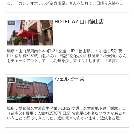
る、「カンデオホテルズ奈良橿原」さんを訪れて、日帰り入浴をし
てきました。 近鉄大和八木駅で降りると、建...
HOTEL AZ 山口徳山店
雑記
場所：山口県周南市本町1-21 交通：JR「徳山駅」より 徒歩5分 費
用：宿泊費5280円（朝のみ） 日記 宿泊先の川棚温泉「小天狗」さん
をチェックアウトして、北九州を少し乗りつぶします。「遠賀川温
泉」さんで入浴してから、新幹線に乗って徳山...
ウェルビー 栄
雑記
場所：愛知県名古屋市中区栄3-13-12 交通：名古屋地下鉄「栄駅」よ
り徒歩5分 費用：入館料2570円 日記 名古屋に有名なサウナがあると
いうことで行ってきました。近鉄電車で向かいます。近鉄名古屋駅
までは距離があるので、株主優待券が助かり...